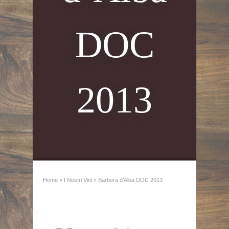
DOC
2013
Home
»
I Nostri Vini
»
Barbera d’Alba DOC 2013