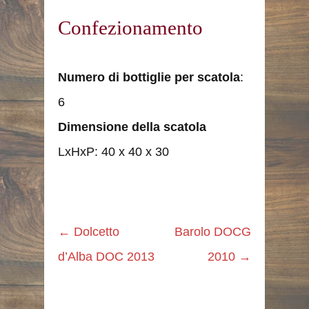
Confezionamento
Numero di bottiglie per scatola
:
6
Dimensione della scatola
LxHxP: 40 x 40 x 30
←
Dolcetto
Barolo DOCG
d’Alba DOC 2013
2010
→