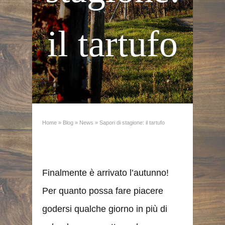
il tartufo
Home
»
Blog
»
News
»
Sapori di stagione: il tartufo
Finalmente è arrivato l’autunno!
Per quanto possa fare piacere
godersi qualche giorno in più di