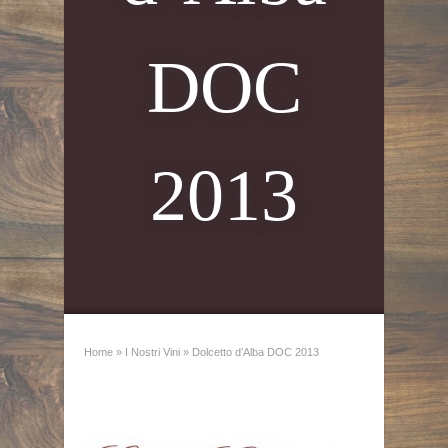
DOC
2013
Home
»
I Nostri Vini
»
Dolcetto d’Alba DOC 2013