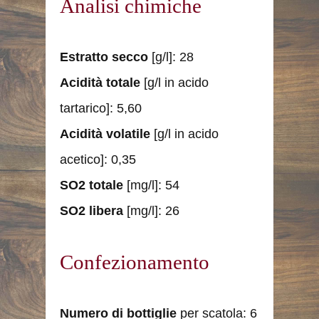
Analisi chimiche
Estratto secco
[g/l]: 28
Acidità totale
[g/l in acido
tartarico]: 5,60
Acidità volatile
[g/l in acido
acetico]: 0,35
SO2 totale
[mg/l]: 54
SO2 libera
[mg/l]: 26
Confezionamento
Numero
di
bottiglie
per scatola: 6