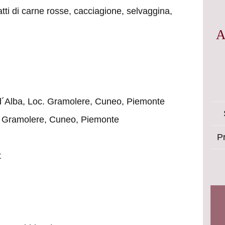
iatti di carne rosse, cacciagione, selvaggina,
A
d´Alba, Loc. Gramolere, Cuneo, Piemonte
c. Gramolere, Cuneo, Piemonte
Pr
t