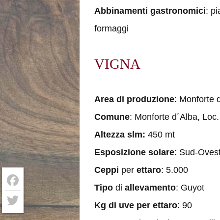
Abbinamenti gastronomici
: p
formaggi
VIGNA
Area di produzione
: Monforte 
Comune
: Monforte d´Alba, Lo
Altezza slm:
450 mt
Esposizione solare
: Sud-Oves
Ceppi
per
ettaro
: 5.000
Tipo
di
allevamento
: Guyot
Facebook
Kg di uve per ettaro
: 90
Twitter