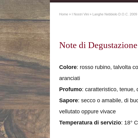
Home
»
I Nostri Vini
»
Langhe Nebbiolo D.O.C. 2009
Note di Degustazione
Colore
: rosso rubino, talvolta co
aranciati
Profumo
: caratteristico, tenue, 
Sapore
: secco o amabile, di bu
vellutato oppure vivace
Temperatura di servizio
: 18° C