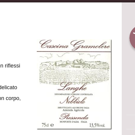
n riflessi
delicato
on corpo,