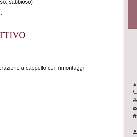
loso, sabbioso)
l.
TTIVO
erazione a cappello con rimontaggi
di