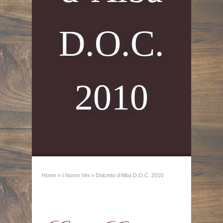
D.O.C.
2010
Home
»
I Nostri Vini
»
Dolcetto d’Alba D.O.C. 2010