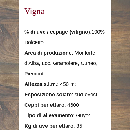
Vigna
% di uve / cépage (vitigno)
:100%
Dolcetto.
Area di produzione
: Monforte
d’Alba, Loc. Gramolere, Cuneo,
Piemonte
Altezza s.l.m.
: 450 mt
Esposizione solare
: sud-ovest
Ceppi per ettaro
: 4600
Tipo di allevamento
: Guyot
Kg di uve per ettaro
: 85