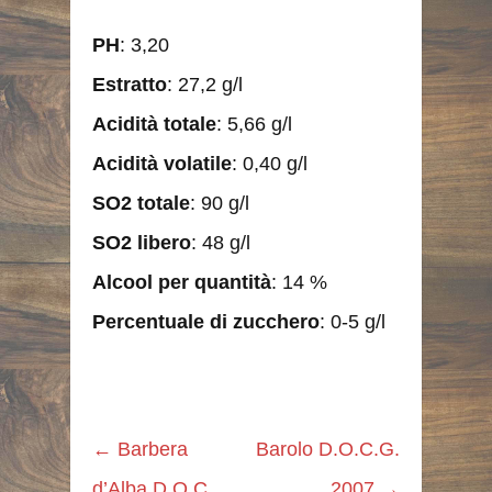
PH
: 3,20
Estratto
: 27,2 g/l
Acidità totale
: 5,66 g/l
Acidità volatile
: 0,40 g/l
SO2 totale
: 90 g/l
SO2 libero
: 48 g/l
Alcool per quantità
: 14 %
Percentuale di zucchero
: 0-5 g/l
←
Barbera
Barolo D.O.C.G.
d’Alba D.O.C.
2007
→