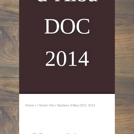
DOC
2014
Home
»
I Nostri Vini
»
Barbera d’Alba DOC 2014