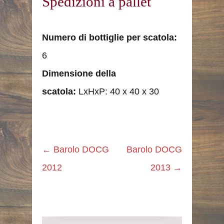
Spedizioni a pallet
Numero di bottiglie per scatola:
6
Dimensione della
scatola:
LxHxP: 40 x 40 x 30
←
Barolo DOCG
Barolo DOCG
2012
2013
→