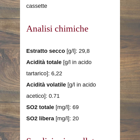
cassette
Analisi chimiche
Estratto secco
[g/l]: 29,8
Acidità totale
[g/l in acido
tartarico]: 6,22
Acidità volatile
[g/l in acido
acetico]: 0.71
SO2 totale
[mg/l]: 69
SO2 libera
[mg/l]: 20