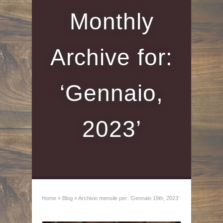
Monthly
Archive for:
‘Gennaio,
2023’
Home
»
Blog
»
Archivio mensile per: ‘Gennaio 19th, 2023’