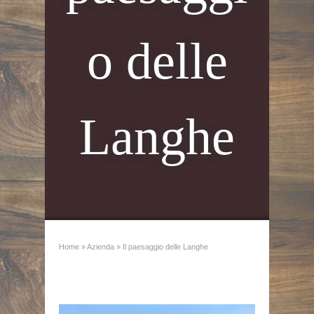
o delle
Langhe
Home
»
Azienda
»
Il paesaggio delle Langhe