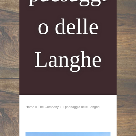
o delle
Langhe
Home
»
The Company
»
Il paesaggio delle Langhe