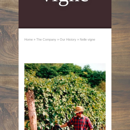
Home
»
The Company
»
Our History
»
Nelle vigne