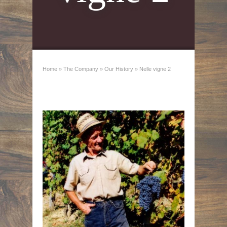
Home
»
The Company
»
Our History
»
Nelle vigne 2