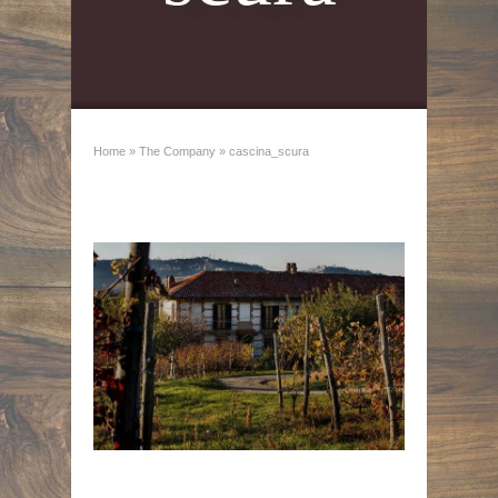
Home
»
The Company
»
cascina_scura