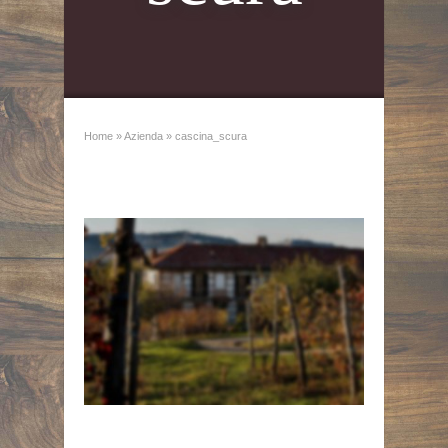
Home
»
Azienda
»
cascina_scura